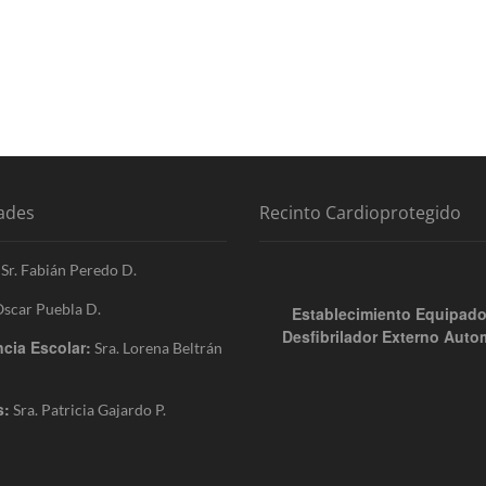
ades
Recinto Cardioprotegido
Sr. Fabián Peredo D.
Oscar Puebla D.
Establecimiento Equipad
Desfibrilador Externo Auto
cia Escolar:
Sra. Lorena Beltrán
s:
Sra. Patricia Gajardo P.