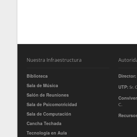
Nuestra Infraestructura
Autorid
Biblioteca
Director:
Sala de Música
UTP:
Sr. 
Salón de Reuniones
Conviven
Sala de Psicomotricidad
C.
Sala de Computación
Recurso
Cancha Techada
Tecnología en Aula