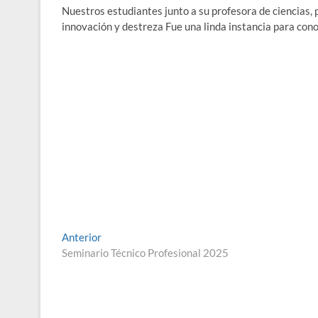
Nuestros estudiantes junto a su profesora de ciencias, 
innovación y destreza Fue una linda instancia para con
Navegación
Entrada
Anterior
anterior:
Seminario Técnico Profesional 2025
de
entradas