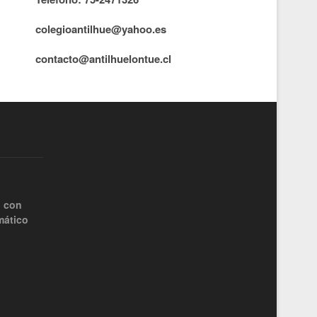
colegioantilhue@yahoo.es
contacto@antilhuelontue.cl
o con
mático